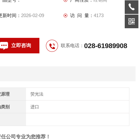
间就越短。美国哈希HQ30d3米LDO便携式溶解氧测定仪
更新时间：
2026-02-09
访 问 量：
4173
028-61989908
立即咨询
联系电话：
定原理
荧光法
地类别
进口
责任公司专业为您推荐！