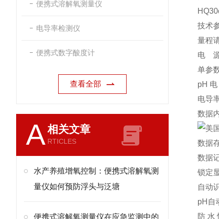
便携式溶解氧测量仪
HQ3
技术
电导率检测仪
量程
便携式数字酸度计
电 源
单参
查看全部
pH
电
电导
数据内
A
相关文章
RTICLES
数据
数据记
水产养殖增氧控制：便携式溶解氧测
锁定
量仪如何预防浮头与泛塘
自动
pH
自动
防 水
便携式溶解氧测量仪在应急监测中的