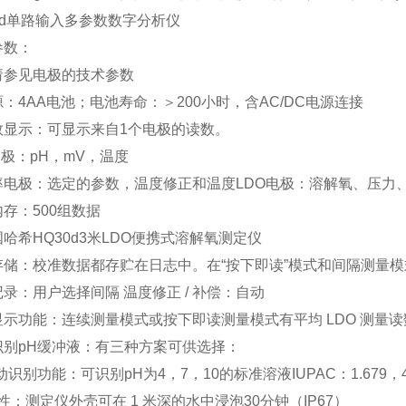
0d单路输入多参数数字分析仪
参数：
请参见电极的技术参数
：4AA电池；电池寿命：＞200小时，含AC/DC电源连接
数显示：可显示来自1个电极的读数。
 极：pH，mV，温度
率电极：选定的参数，温度修正和温度LDO电极：溶解氧、压力
存：500组数据
存储：校准数据都存贮在日志中。在“按下即读”模式和间隔测量模
录：用户选择间隔 温度修正 / 补偿：自动
显示功能：连续测量模式或按下即读测量模式有平均 LDO 测量
识别pH缓冲液：有三种方案可供选择：
识别功能：可识别pH为4，7，10的标准溶液IUPAC：1.679，4.005，
 性：测定仪外壳可在 1 米深的水中浸泡30分钟（IP67）