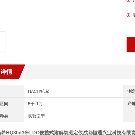
品详情
HACH/哈希
测
区间
5千-1万
产
种类
实验室型
哈希HQ30d3米LDO便携式溶解氧测定仪成都恒通兴业科技有限