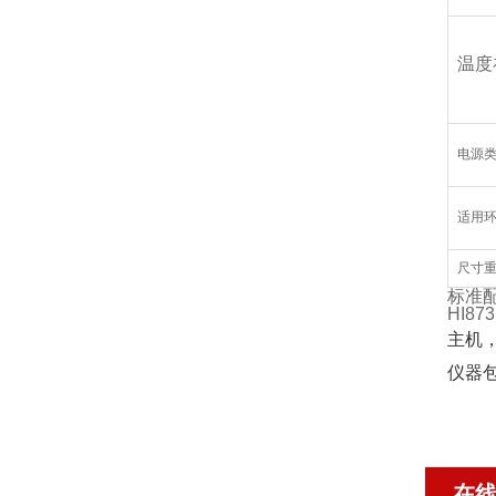
温度
电源
适用
尺寸
标准
HI873
主机，
仪器
在