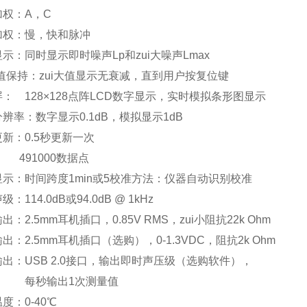
加权：A，C
加权：慢，快和脉冲
示：同时显示即时噪声Lp和zui大噪声Lmax
大值保持：zui大值显示无衰减，直到用户按复位键
： 128×128点阵LCD数字显示，实时模拟条形图显示
辨率：数字显示0.1dB，模拟显示1dB
新：0.5秒更新一次
 491000数据点
显示：时间跨度1min或5校准方法：仪器自
：114.0dB或94.0dB @ 1kHz
出：2.5mm耳机插口，0.85V RMS，zui小阻抗22k Ohm
出：2.5mm耳机插口（选购），0-1.3VDC，阻抗2k Ohm
出：USB 2.0接口，输出即时声压级（选购软件），
秒输出1次测量值
度：0-40℃