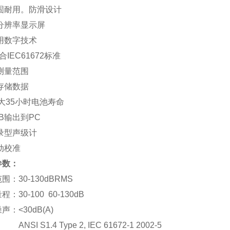
坚固耐用。防滑设计
分辨率显示屏
用数字技术
合IEC61672标准
测量范围
存储数据
ui大35小时电池寿命
SB输出到PC
录型声级计
动校准
参数：
围：30-130dBRMS
：30-100 60-130dB
声：<30dB(A)
ANSI S1.4 Type 2, IEC 61672-1 2002-5