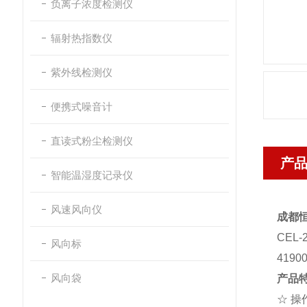
负离子浓度检测仪
辐射热指数仪
紫外线检测仪
便携式噪音计
直读式粉尘检测仪
产
智能温湿度记录仪
风速风向仪
成都恒
CEL
风向标
419
风向袋
产品
☆ 操