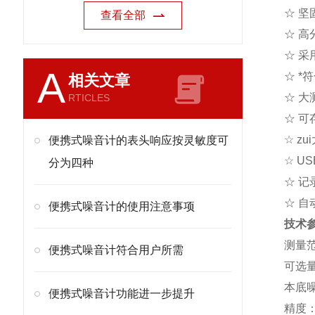
☆ 
查看全部
☆ 高
☆ 采
A
☆ *符
相关文章
☆ 大
RTICLES
☆ 可
☆ z
便携式噪音计的表头响应按灵敏度可
☆ U
分为四种
☆ 记
☆ 自
便携式噪音计的使用注意事项
技术
测量范
便携式噪音计符合用户所需
可选量程
本底噪
便携式噪音计功能进一步提升
精度： 