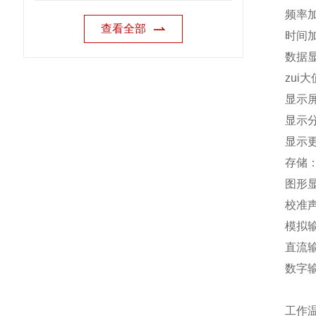
频率
查看全部
时间
数据显
zui
显示屏
显示分
显示更
存储：
图形
校准声级
模拟输
直流输
数字输
每
工作温