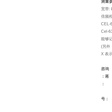
测量
宽带: L
倍频程&
CEL
Cel
能够
(另外：
X 表
咨询
：蒋
号：