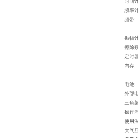
时间计
频率计权
频带:
33 
振幅计权
擦除数
定时器
内存:
所有的
电池:
外部电源
三角架
操作湿
使用温度：
大气压