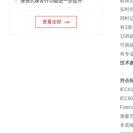
数据
便携式噪音计功能进一步提升
实时倍
同时
查看全部
有1级
1GB
可插
有专
技术
符合
IEC61
IEC60
Filter
测量范围
本底噪声: