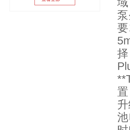
域
泵
要
5
择
P
*
置
升
池