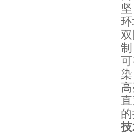
坚
环
双
可
高
直
的
技