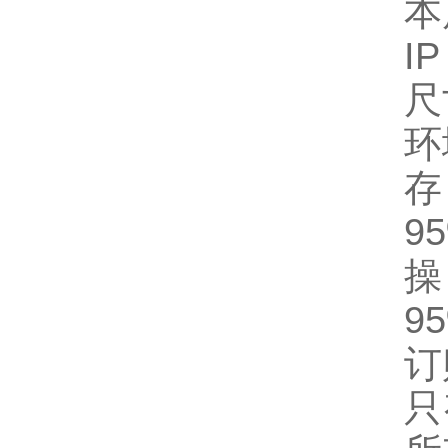
本质
I
尺
环
存
9
操
9
订
只