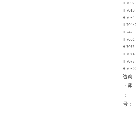
HI7007
HI7010
HI7031
HI7044
HI7471
HI7061
HI7073
HI7074
HI7077
HI7030
咨询
：蒋
号：