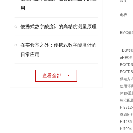
温度
用
电极
便携式数字酸度计的高精度测量原理
EMC偏
在实验室之外：便携式数字酸度计的
TDS转
日常应用
pH校准
EC/TD
EC/T
查看全部
供电方
使用环
体积/重
标准配
HI9812
选购附
HI1285
HI7004