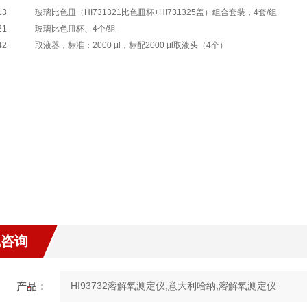
13
玻璃比色皿（HI731321比色皿杯+HI731325盖）组合套装，4套/组
21
玻璃比色皿杯、4个/组
42
取液器，标准：2000 μl，标配2000 μl取液头（4个）
：
线咨询
产品：