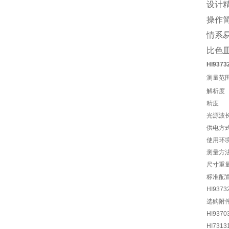
设计
操作
情系易
比色
HI93
测量范
解析度
精度
光源波
供电方
使用环
测量方
尺寸重
标准配
HI9373
选购附
HI9370
HI7313