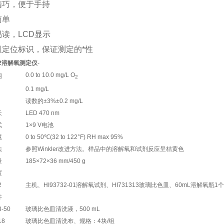
精巧，便于手持
简单
读，LCD显示
皿定位标识，保证测定的*性
732溶解氧测定仪
-
0.0 to 10.0 mg/L O
围
2
0.1 mg/L
读数的±3%±0.2 mg/L
长
LED 470 nm
式
1×9 V电池
境
0 to 50℃(32 to 122°F) RH max 95%
法
参照Winkler改进方法。样品中的溶解氧和试剂反应呈桔黄色
量
185×72×36 mm/450 g
置
2
主机、HI93732-01溶解氧试剂、HI731313玻璃比色皿、60mL溶解氧
件
3-50
玻璃比色皿清洗液，500 mL
18
玻璃比色皿清洗布、规格：4块/组