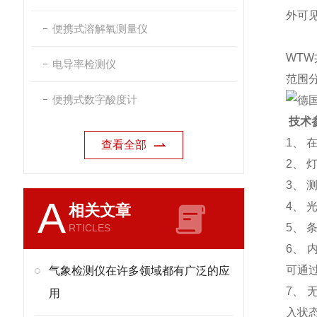
外可
便携式溶解氧测量仪
WTW
电导率检测仪
范围分
便携式数字酸度计
技术
1
、
查看全部
2
、
3
、
A
4
、
相关文章
5
、
RTICLES
6
、
可通
气象检测仪在许多领域都有广泛的应
7
、
用
入状