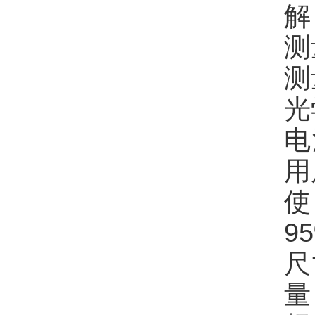
解
测
测
光
电
用
使
9
尺
量