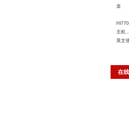
盒
HI77
主机，
英文使
在