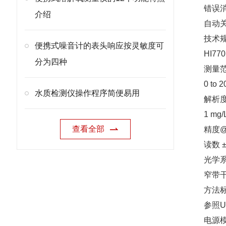
错误
介绍
自动关
技术
便携式噪音计的表头响应按灵敏度可
HI77
分为四种
测量
0 to 
水质检测仪操作程序简便易用
解析
1 mg/
查看全部
精度@2
读数 ±
光学
窄带干
方法
参照U
电源