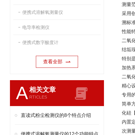
测量范围
便携式溶解氧测量仪
采用创
溯标
电导率检测仪
性能
二氧
便携式数字酸度计
结垢
特别
查看全部
加热
二氧
A
精心设
相关文章
专用
RTICLES
简单
化硅
直读式粉尘检测仪的8个特点介绍
内置
次测
便携式溶解氧测量仪的12个功能特点