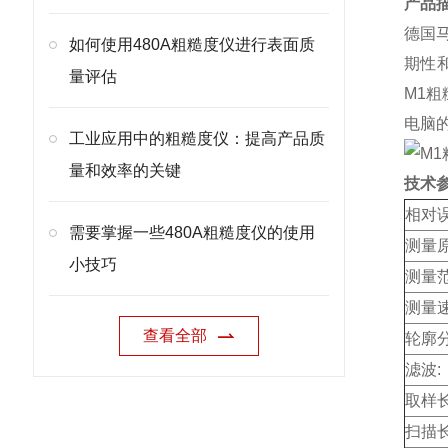
产品
德国马
如何使用480A粗糙度仪进行表面质
期性
量评估
M1粗
电脑
工业应用中的粗糙度仪：提高产品质
量和效率的关键
技术
相对误
需要掌握一些480A粗糙度仪的使用
测量
小技巧
测量
测量
查看全部
轮廓
滤波:
取样长
扫描长度