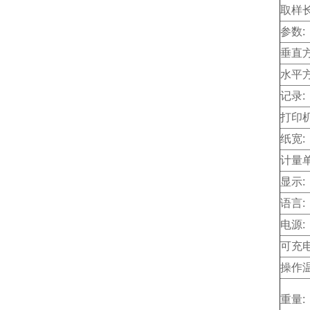
取样长
参数:
垂直方
水平方
记录:
打印机
纸宽:
计量单
显示:
语言:
电源:
可充电
操作温
重量: