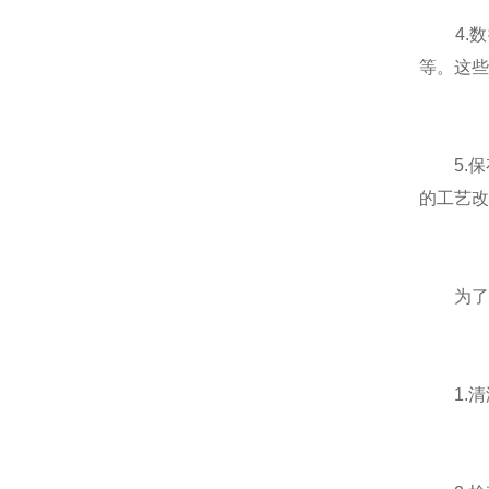
4.数据
等。这些
5.保
的工艺改
为了确
1.清