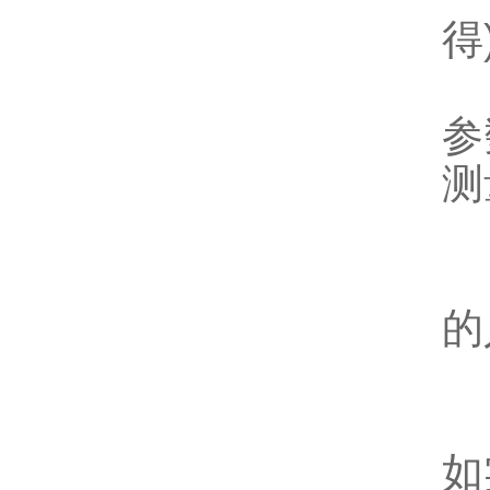
得
装
参
测
4
此
的
用
用
如