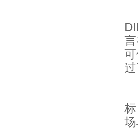
4
分
D
言
可
过
标
场
仅