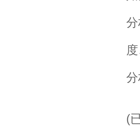
4
分
装
度
可
分
装
(
4