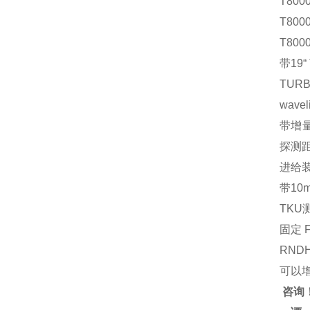
T800
T800
T800
带19
TUR
wave
带增量光
探测距
进给装
带10m
TK
固定 
RND
可以
咨询