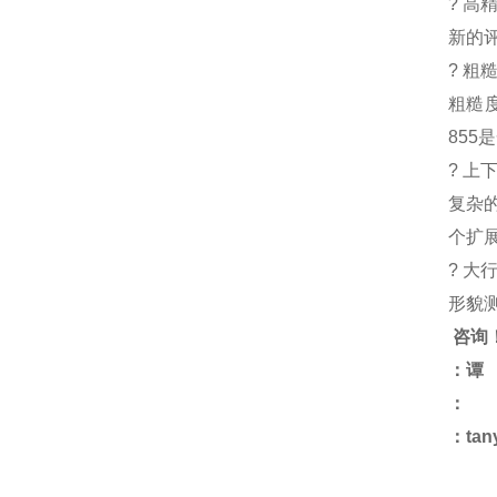
? 
新的
? 粗
粗糙
855
? 上
复杂
个扩
? 大
形貌
咨询
：谭
：
：tan