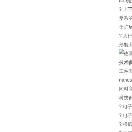
855
? 上
复杂
个扩
? 大
形貌
技术
工件
nan
同时
科技
? 
? 
? 