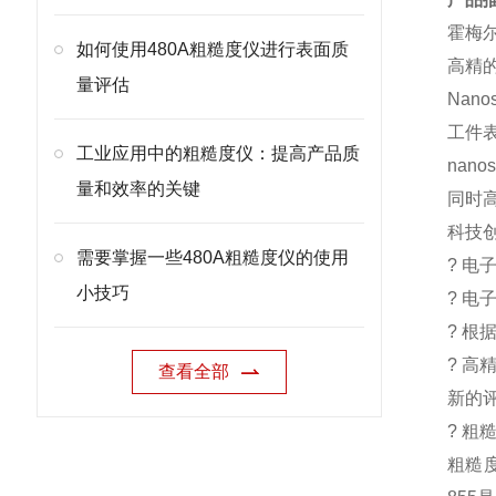
霍梅尔-
如何使用480A粗糙度仪进行表面质
高精
量评估
Nan
工件
工业应用中的粗糙度仪：提高产品质
nan
量和效率的关键
同时
科技
需要掌握一些480A粗糙度仪的使用
? 
小技巧
? 
? 
? 
查看全部
新的
? 粗
粗糙