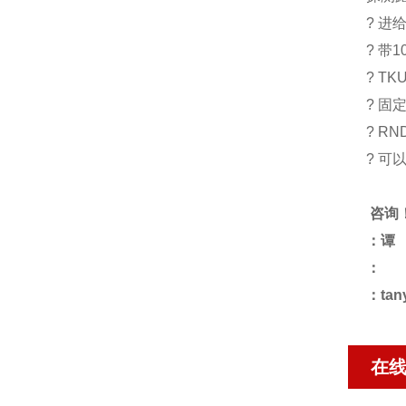
? 进
? 带1
? T
? 固
? R
? 
咨询
：谭
：
：tan
在