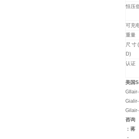
恒压
可充
重量
尺寸(
D)
认证
美国
S
GIl
Gia
Gil
咨询
：蒋