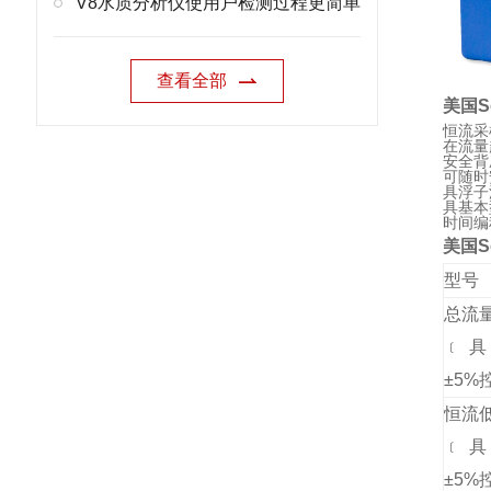
V8水质分析仪使用户检测过程更简单
查看全部
美国Se
恒流采
在流量
安全背
可随时
具浮子
具基本
时间编
美国Se
型号
总流
﹝
±5%
恒流
﹝
±5%