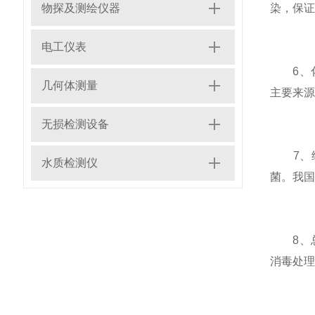
物探及测绘仪器
染，保证
电工仪表
6、化
几何体测量
主要来源
无损检测设备
7、细
水质检测仪
菌。我国
8、总
消毒处理