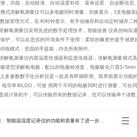
便，功能，自动校准、自动温度补偿、菜单设置、自诊断信息、
携式溶解氧测量仪可以多电极同时测量，切换显示，3支电极装
P数据管理方式，实 时时钟显示、有手动储存和自动定时储存二
溶解氧测量仪采用先进的数字处理技术，智能改善 仪表的响应
保护，可以在恶劣的环境条件下使用；柔软的橡胶外套手感更好
供电模式：坚固的手提箱，内含所有附件。
溶解氧测量仪内置温度传感器和盐度传感器，溶解氧测量模式具
极谱型溶解氧电极，配以的电极校准套，电极极化只需3~5mi
输入多参数数字化分析仪是一款具有即插即用、双界面显示功能
、电导率和LDO，可使 用两个不同的电极同时进行测量，可在同
盘或计算机中，可以传输所有的数据记录，也可以传输单个读数
篇：
智能温湿度记录仪的功能和质量有了进一步的提升