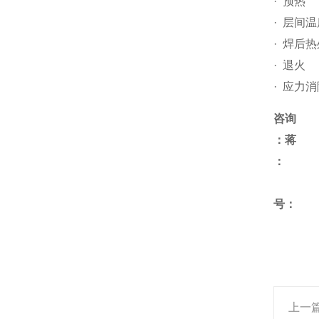
· 预热
· 层间
· 焊后
· 退火
· 应力
咨询
：蒋
号：
上一