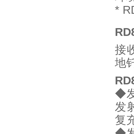
* 
R
接
地
RD
◆
发
复
◆