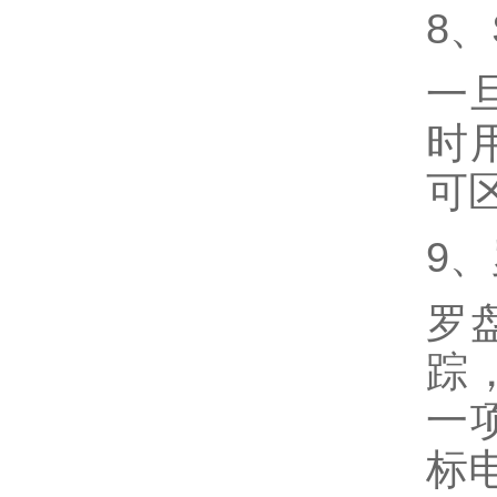
8、
一
时
可
9、
罗
踪
一
标