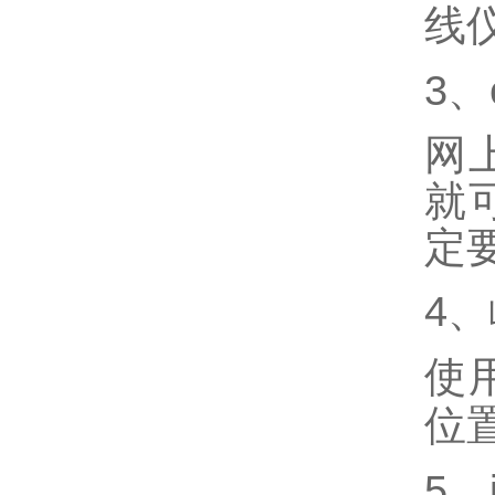
线
3、
网
就
定
4
使
位
5、