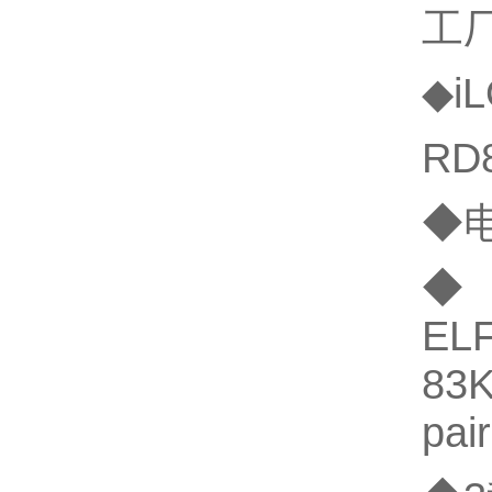
工
◆i
RD
◆
ELF
83
pai