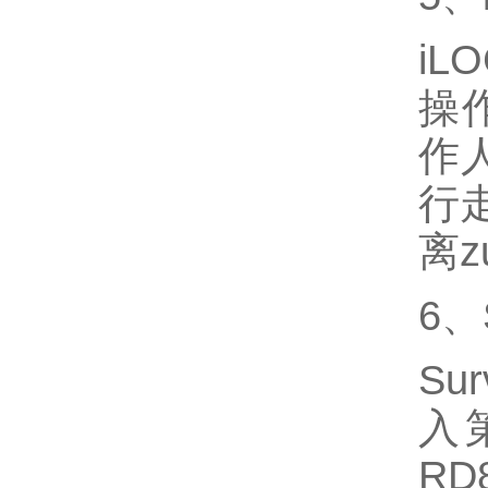
i
操
作
行
离z
6、
S
入
R