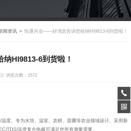
新闻资讯
>
恒通兴业——好消息告诉您哈纳HI9813-6到货啦！
HI9813-6到货啦！
浏览次数：2572
S）/温度。专为水培、温室、农耕、苗圃等农业领域设计。采用新
/EC/TDS/温度复合电极可满足您所有测量需要。