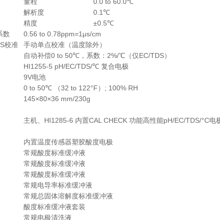
量程
0.0 to 60.0℃
解析度
0.1℃
精度
±0.5℃
系数
0.56 to 0.78ppm=1μs/cm
TDS校准
手动单点校准（温度除外）
自动补偿0 to 50℃，系数：2%/℃（仅EC/TDS）
HI1255-5 pH/EC/TDS/℃ 复合电极
9V电池
0 to 50℃ （32 to 122°F）; 100% RH
145×80×36 mm/230g
主机、HI1285-6 内置CAL CHECK 功能高性能pH/EC/TD
内置温度传感器塑胶酸度电极
常规酸度标准缓冲液
常规酸度标准缓冲液
常规酸度标准缓冲液
常规电导率标准缓冲液
常规总固体溶解度标准缓冲液
酸度标准缓冲液套装
常规电极清洗液