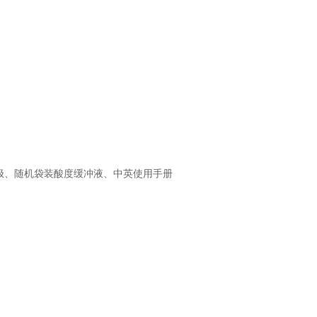
S/°C电极、随机袋装酸度缓冲液、中英使用手册