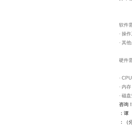
软件
·
操作系
·
其他条
硬件
·
CPU
·
内存
·
磁盘空
咨询
：谭
：（分