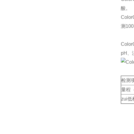
酸。
Col
测1
Col
pH
检测
量程（
zui