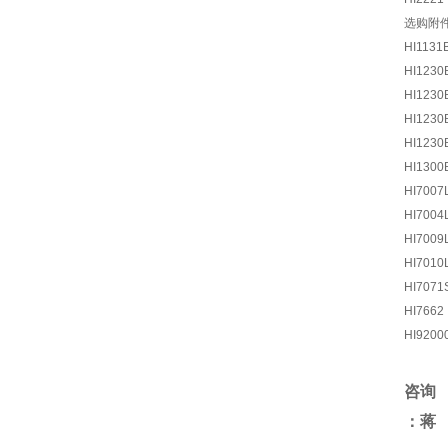
选购附
HI1131
HI1230
HI1230
HI1230
HI1230
HI1300
HI7007
HI7004
HI7009
HI7010
HI7071
HI7662
HI9200
咨询
：蒋