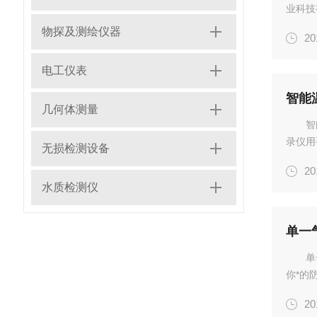
业科技
专为探
物探及测绘仪器
20
与优点
电工仪表
智能
几何体测量
智
录仪用
无损检测设备
仓库、
20
接收记
水质检测仪
况，...
单一
单
你*的
光及震
20
你的仪