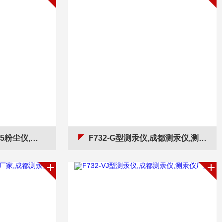
粉尘仪,粉尘仪厂家
F732-G型测汞仪,成都测汞仪,测汞仪厂家