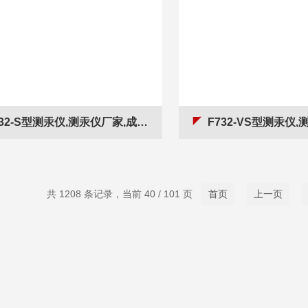
32-S型测汞仪,测汞仪厂家,成都测汞仪
F732-VS型测汞仪,测汞仪
共 1208 条记录，当前 40 / 101 页
首页
上一页