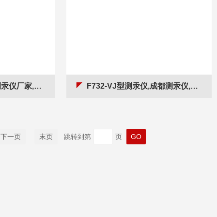
厂家,成都测汞仪
F732-VJ型测汞仪,成都测汞仪,测汞仪厂家
下一页
末页
跳转到第
页